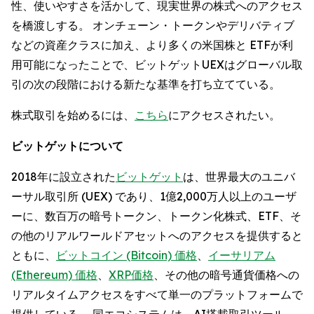
性、使いやすさを活かして、現実世界の株式へのアクセス
を橋渡しする。 オンチェーン・トークンやデリバティブ
などの資産クラスに加え、より多くの米国株と ETFが利
用可能になったことで、ビットゲットUEXはグローバル取
引の次の段階における新たな基準を打ち立てている。
株式取引を始めるには、
こちら
にアクセスされたい。
ビットゲットについて
2018年に設立された
ビットゲット
は、世界最大のユニバ
ーサル取引所 (UEX) であり、1億2,000万人以上のユーザ
ーに、数百万の暗号トークン、トークン化株式、ETF、そ
の他のリアルワールドアセットへのアクセスを提供すると
ともに、
ビットコイン (Bitcoin) 価格
、
イーサリアム
(Ethereum) 価格
、
XRP価格
、その他の暗号通貨価格への
リアルタイムアクセスをすべて単一のプラットフォームで
提供している。 同エコシステムは、AI搭載取引ツール、