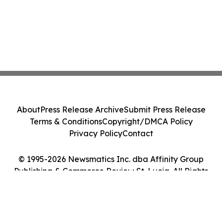
About
Press Release Archive
Submit Press Release
Terms & Conditions
Copyright/DMCA Policy
Privacy Policy
Contact
© 1995-2026 Newsmatics Inc. dba Affinity Group
Publishing & Commerce Review St. Lucia. All Rights
Reserved.
Cookie Settings / Your Privacy Choices