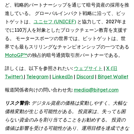
ど、戦略的パートナーシップを通じて暗号資産の採用を推
進している。 グローバルインパクト戦略に沿って、ビッ
トゲットは、
ユニセフ (UNICEF)
と協力して、2027年ま
でに110万人を対象としたブロックチェーン教育を支援す
る。 モータースポーツの世界では、ビットゲットは、世
界でも最もスリリングなチャンピオンシップの一つである
MotoGP™
の独占的暗号通貨取引所パートナーである。
詳しくは、以下を参照されたい:
ウェブサイト
|
X (旧
Twitter)
|
Telegram
|
LinkedIn
|
Discord
|
Bitget Wallet
報道関係者向けの問い合わせ先:
media@bitget.com
リスク警告:
デジタル資産の価格は変動しやすく、大幅な
価格変動が生じる可能性がある。 投資家は、失っても困
らない資金のみを割り当てることをお勧めする。 投資の
価値は影響を受ける可能性があり、運用目標を達成できな