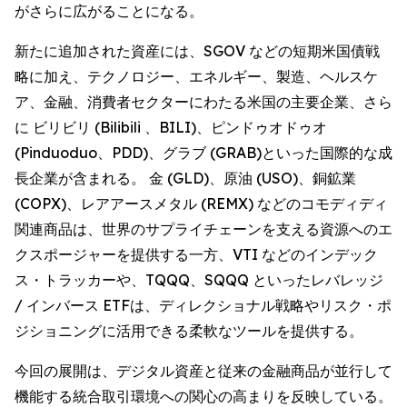
がさらに広がることになる。
新たに追加された資産には、SGOV などの短期米国債戦
略に加え、テクノロジー、エネルギー、製造、ヘルスケ
ア、金融、消費者セクターにわたる米国の主要企業、さら
に ビリビリ (Bilibili 、BILI)、ピンドゥオドゥオ
(Pinduoduo、PDD)、グラブ (GRAB)といった国際的な成
長企業が含まれる。 金 (GLD)、原油 (USO)、銅鉱業
(COPX)、レアアースメタル (REMX) などのコモディディ
関連商品は、世界のサプライチェーンを支える資源へのエ
クスポージャーを提供する一方、VTI などのインデック
ス・トラッカーや、TQQQ、SQQQ といったレバレッジ
/ インバース ETFは、ディレクショナル戦略やリスク・ポ
ジショニングに活用できる柔軟なツールを提供する。
今回の展開は、デジタル資産と従来の金融商品が並行して
機能する統合取引環境への関心の高まりを反映している。